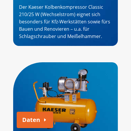
Der Kaeser Kolbenkompressor Classic
210/25 W (Wechselstrom) eignet sich
besonders für Kfz-Werkstätten sowie fürs
Bauen und Renovieren – u.a. für
Schlagschrauber und Meißelhammer.
Daten