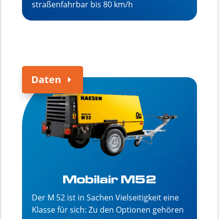
straßenfahrbar bis 80 km/h
Daten
Mobilair M52
Der M 52 ist in Sachen Vielseitigkeit eine
Klasse für sich: Zu den Optionen gehören