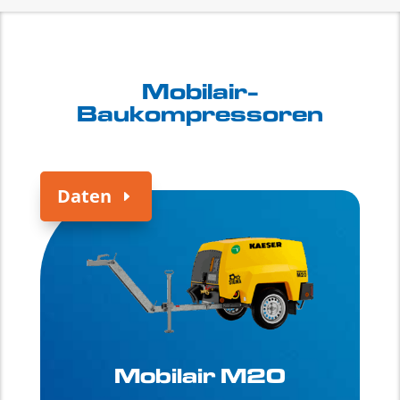
Mobilair-
Baukompressoren
Daten
Mobilair M20