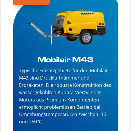
Mobilair M43
Typische Einsatzgebiete für den Mobilair
M43 sind Drucklufthämmer und
Erdraketen. Die robuste Konstruktion des
wassergekühlten Kubota-Vierzylinder-
Motors aus Premium-Komponenten
ermöglicht problemlosen Betrieb bei
Umgebungstemperaturen zwischen -10
und +50°C.