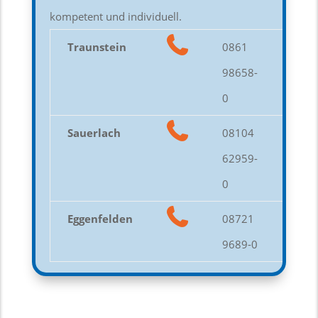
kompetent und individuell.
Traunstein
0861
98658-
0
Sauerlach
08104
62959-
0
Eggenfelden
08721
9689-0