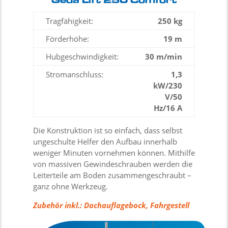
Geda Lift 250 Comfort
Tragfähigkeit:
250 kg
Förderhöhe:
19 m
Hubgeschwindigkeit:
30 m/min
Stromanschluss:
1,3
kW/230
V/50
Hz/16 A
Die Konstruktion ist so einfach, dass selbst
ungeschulte Helfer den Aufbau innerhalb
weniger Minuten vornehmen können. Mithilfe
von massiven Gewindeschrauben werden die
Leiterteile am Boden zusammengeschraubt –
ganz ohne Werkzeug.
Zubehör inkl.: Dachauflagebock, Fahrgestell