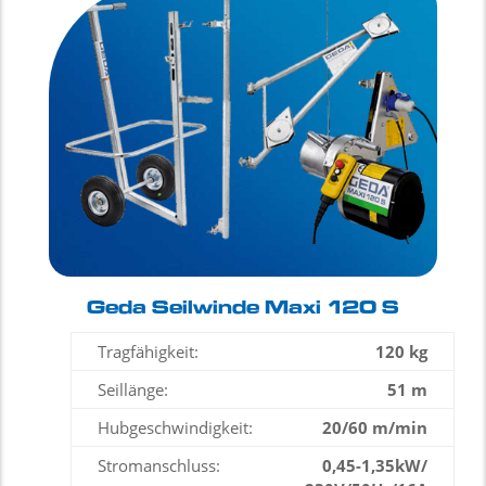
Geda Seilwinde Maxi 120 S
Tragfähigkeit:
120 kg
Seillänge:
51 m
Hubgeschwindigkeit:
20/60 m/min
Stromanschluss:
0,45-1,35kW/