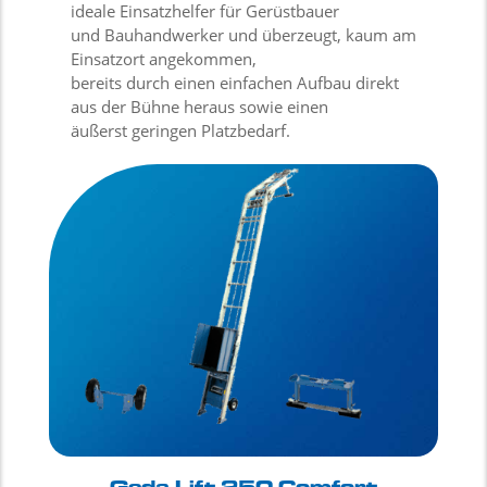
ideale Einsatzhelfer für Gerüstbauer
und Bauhandwerker und überzeugt, kaum am
Einsatzort angekommen,
bereits durch einen einfachen Aufbau direkt
aus der Bühne heraus sowie einen
äußerst geringen Platzbedarf.