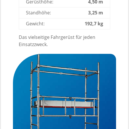
Gerüsthöhe:
4,50 m
Standhöhe:
3,25 m
Gewicht:
192,7 kg
Das vielseitige Fahrgerüst für jeden
Einsatzzweck.