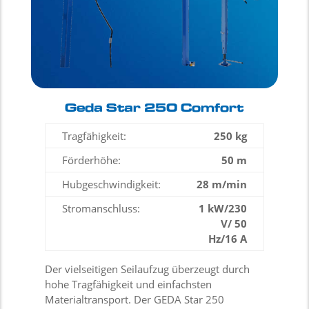
Geda Star 250 Comfort
Tragfähigkeit:
250 kg
Förderhöhe:
50 m
Hubgeschwindigkeit:
28 m/min
Stromanschluss:
1 kW/230
V/ 50
Hz/16 A
Der vielseitigen Seilaufzug überzeugt durch
hohe Tragfähigkeit und einfachsten
Materialtransport. Der GEDA Star 250