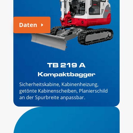
Daten
TB 219 A
Kompaktbagger
Sicherheitskabine, Kabinenheizung,
getönte Kabinenscheiben, Planierschild
an der Spurbreite anpassbar.