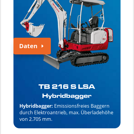
Daten
TB 216 S LSA
Hybridbagger
Hybridbagger:
Emissionsfreies Baggern
durch Elektroantrieb,
max. Überladehöhe
von
2.705 mm.