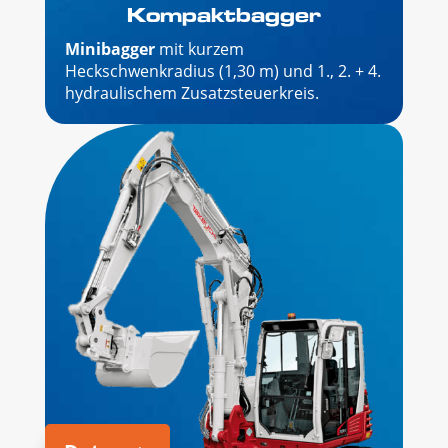
Kompaktbagger
Minibagger
mit kurzem
Heckschwenkradius (1,30 m) und 1., 2. + 4.
hydraulischem Zusatzsteuerkreis.