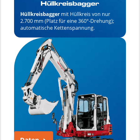
Hüllkreisbagger
Hüllkreisbagger
mit Hüllkreis von nur
2.700 mm (Platz für eine 360°-Drehung);
automatische Kettenspannung.
Daten