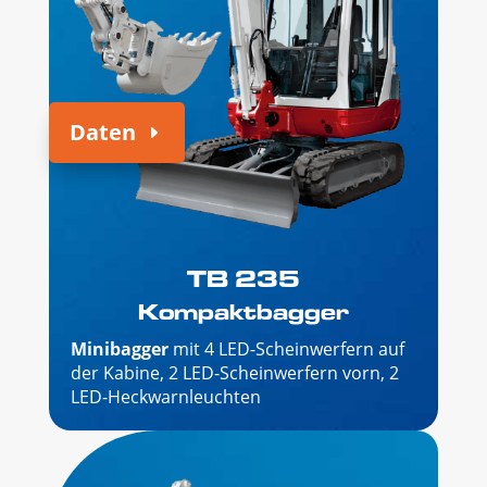
Daten
TB 235
Kompaktbagger
Minibagger
mit 4 LED-Scheinwerfern auf
der Kabine, 2 LED-Scheinwerfern vorn, 2
LED-Heckwarnleuchten