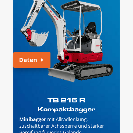
Daten
TB 215 R
Kompaktbagger
Minibagger
mit Allradlenkung,
zuschaltbarer Achssperre und starker
Bereifung für jedes Gelände.