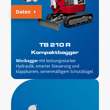
Daten
TB 210 R
Kompaktbagger
Minibagger
mit leistungsstarker
Hydraulik, smarter Steuerung und
klappbarem, serienmäßigem Schutzbügel.