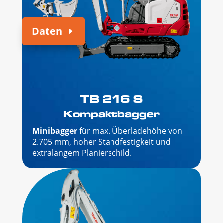
Daten
TB 216 S
Kompaktbagger
Minibagger
für max. Überladehöhe von
2.705 mm, hoher Standfestigkeit und
extralangem Planierschild.