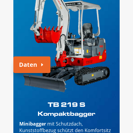
Daten
TB 219 S
Kompaktbagger
Minibagger
mit Schutzdach,
Kunststoffbezug schützt den Komfortsitz