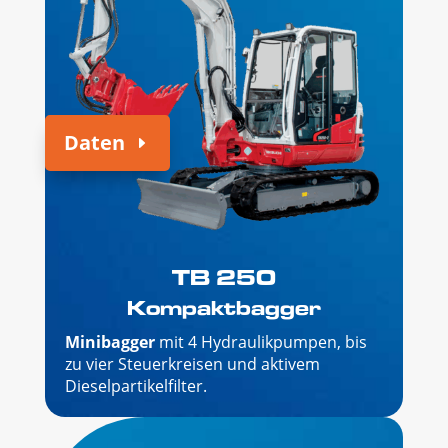
Daten
TB 250
Kompaktbagger
Minibagger
mit 4 Hydraulikpumpen, bis
zu vier Steuerkreisen und aktivem
Dieselpartikelfilter.