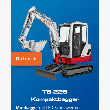
Daten
TB 225
Kompaktbagger
Minibagger
mit LED-Scheinwerfer,