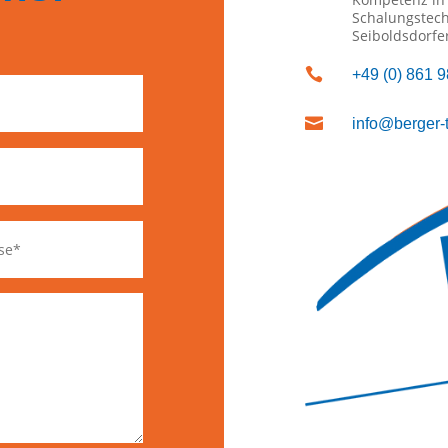
Schalungstech
Seiboldsdorfe

+49 (0) 861 

info@berger-