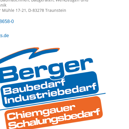
nik
r Mühle 17-21, D-83278 Traunstein
98658-0
ts.de