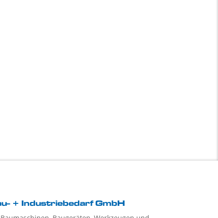
u- + Industriebedarf GmbH
 Baumaschinen, Baugeräten, Werkzeugen und