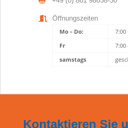
+49 (0) 861 98658-50

Öffnungszeiten

Mo – Do:
7:00
Fr
7:00
samstags
gesc
Kontaktieren Sie 