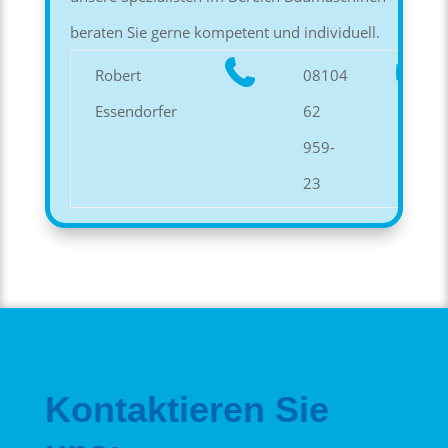
beraten Sie gerne kompetent und individuell.
Robert
08104
Essendorfer
62
959-
23
Kontaktieren Sie