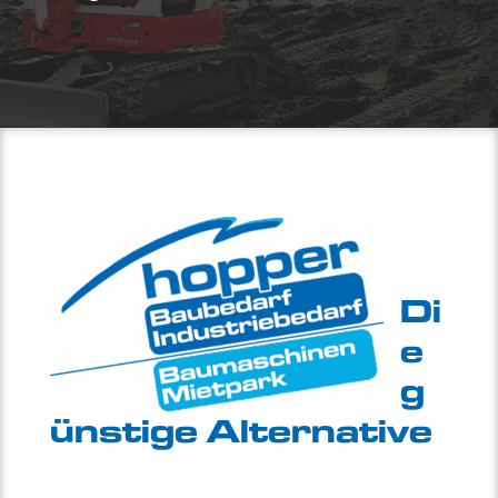
Di
e
g
ünstige Alternative