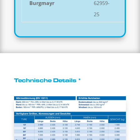
Burgmayr
62959-
25
Technische Details *