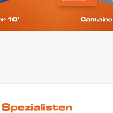
er 10'
Containe
Spezialisten