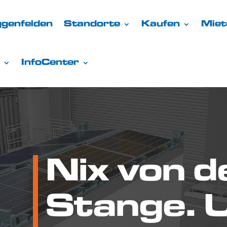
genfelden
Standorte
Kaufen
Miet
InfoCenter
Nix von d
Stange. 