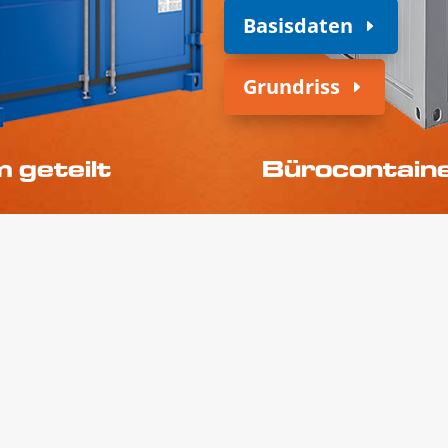
Basisdaten
Grundriss
 geteilt
Bürocontaine