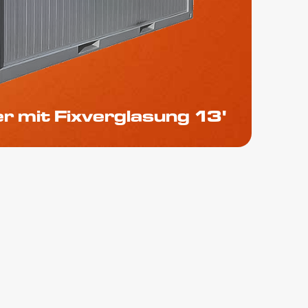
r mit Fixverglasung 13'