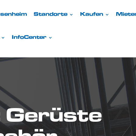
osenheim
Standorte
Kaufen
Miete
InfoCenter
: Gerüste