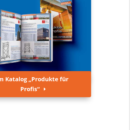
m Katalog „Produkte für
Profis“