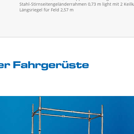
Stahl-Stirnseitengeländerrahmen 0,73 m light mit 2 Keil
Längsriegel für Feld 2,57 m
rer Fahrgerüste