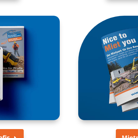
ofis
Miet