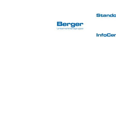
Stando
InfoCe